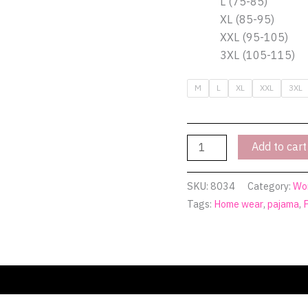
L (75-85)
quantity
XL (85-95)
XXL (95-105)
3XL (105-115)
M
L
XL
XXL
3XL
Add to cart
SKU:
8034
Category:
Wo
Tags:
Home wear
,
pajama
,
(0)