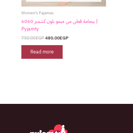
Women's Pajamas
بيجامة قطن من ميمو بلون كشمير 6060 |
Pyjamty
750.00
EGP
480.00
EGP
Read more