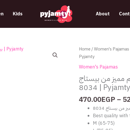
n
Kids
About
Cont
بيجامة
Home
/
Women's Pajamas
/  بيستاج 8034
شتوي
Pyjamty
قطيفة
Women's Pajamas
بـكابيشو
 مميز من بيستاج
بتصميم
8034 | Pyjamt
مميز
من
470.00
EGP
–
5
بيستاج
من بيستاج 8034
8034
Best quality with 
|
M (65-75)
Pyjamty