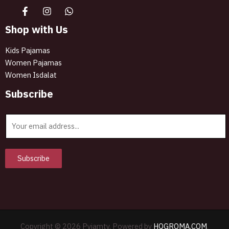
Shop with Us
Kids Pajamas
Women Pajamas
Women Isdalat
Subscribe
E
m
a
i
Subscribe
l
*
Copyright © 2026 Pyjamty. Powered by
HQGROMA.COM
.