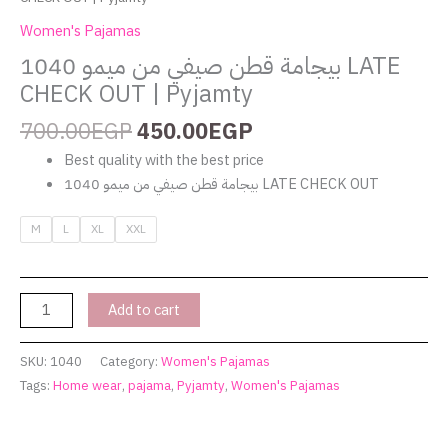
Women's Pajamas
بيجامة قطن صيفي من ميمو 1040 LATE
CHECK OUT | Pyjamty
700.00
EGP
450.00
EGP
Best quality with the best price
بيجامة قطن صيفي من ميمو 1040 LATE CHECK OUT
M
L
XL
XXL
Add to cart
SKU:
1040
Category:
Women's Pajamas
Tags:
Home wear
,
pajama
,
Pyjamty
,
Women's Pajamas