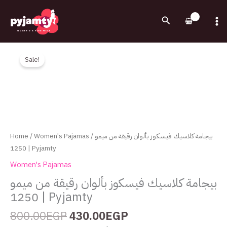
Skip
to
Search
content
Original
Current
بيجامة
price
price
كلاسيك
Sale!
was:
is:
فيسكوز
800.00EGP.
430.00EGP.
بألوان
رقيقة
من
ميمو
1250
Home
/
Women's Pajamas
/ بيجامة كلاسيك فيسكوز بألوان رقيقة من ميمو
|
1250 | Pyjamty
Pyjamty
Women's Pajamas
quantity
بيجامة كلاسيك فيسكوز بألوان رقيقة من ميمو
1250 | Pyjamty
800.00
EGP
430.00
EGP