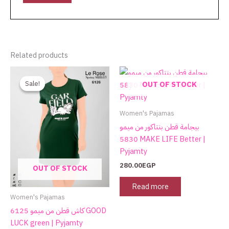
Related products
Original
Current
This
price
price
product
Sale!
Sale!
OUT OF STOCK
was:
is:
has
590.00EGP.
270.00EGP.
multiple
Women's Pajamas
variants.
بيجامة قطن بنتاكور من ميمو
The
5830 MAKE LIFE Better |
options
Pyjamty
may
280.00
EGP
OUT OF STOCK
be
chosen
Read more
on
Women's Pajamas
the
كاش قطن من ميمو 6125 GOOD
product
LUCK green | Pyjamty