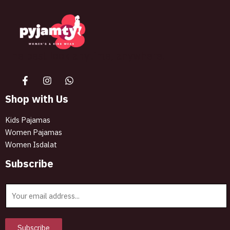
The best look anytime, anywhere.
Shop with Us
Kids Pajamas
Women Pajamas
Women Isdalat
Subscribe
E
m
a
i
Subscribe