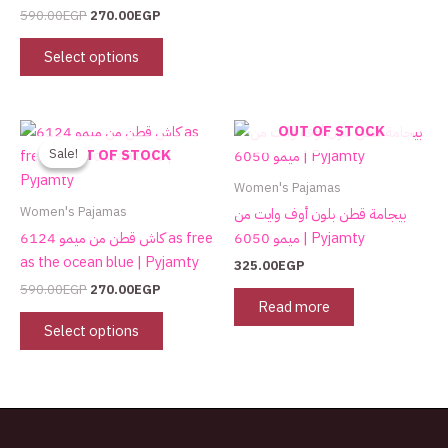
page
590.00
EGP
270.00
EGP
Select options
Original
Current
This
OUT OF STOCK
price
price
product
Sale!
Sale!
OUT OF STOCK
was:
is:
has
590.00EGP.
270.00EGP.
Women's Pajamas
multiple
Women's Pajamas
بيجامة قطن بلون أوف وايت من
variants.
ميمو 6050 | Pyjamty
كاش قطن من ميمو 6124 as free
The
as the ocean blue | Pyjamty
325.00
EGP
options
590.00
EGP
270.00
EGP
may
Read more
be
Select options
chosen
on
the
product
page