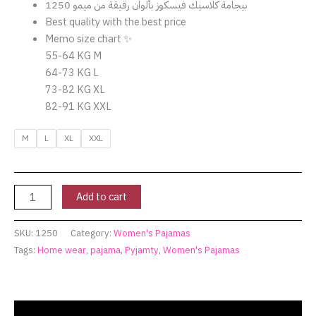
بيجامة كلاسيك فيسكوز بألوان رقيقة من ميمو 1250
Best quality with the best price
Memo size chart ✨
55-64 KG M
64-73 KG L
73-82 KG XL
82-91 KG XXL
M
L
XL
XXL
Add to cart
SKU:
1250
Category:
Women's Pajamas
Tags:
Home wear
,
pajama
,
Pyjamty
,
Women's Pajamas
Description