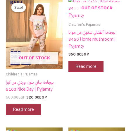
price
price
Sale!
Sale!
OUT OF STOCK
was:
is:
600.00EGP.
320.00EGP.
Children's Pajamas
بيجامة أطفالي شتوي من موانا
3450 Home mushroom |
Pyjamty
350.00
EGP
OUT OF STOCK
Read more
Children's Pajamas
بيجامة بناتي بلون وردي من كيرا
5103 Nice Day | Pyjamty
600.00
EGP
320.00
EGP
Read more
Original
Current