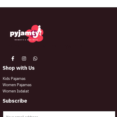
The best look anytime, anywhere.
Shop with Us
Kids Pajamas
Women Pajamas
Women Isdalat
Subscribe
E