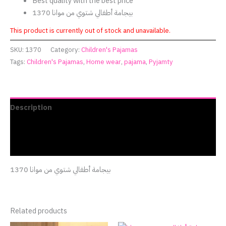
Best quality with the best price
بيجامة أطفالي شتوي من موانا 1370
This product is currently out of stock and unavailable.
SKU:
1370
Category:
Children's Pajamas
Tags:
Children's Pajamas
,
Home wear
,
pajama
,
Pyjamty
Description
Additional information
Reviews (0)
بيجامة أطفالي شتوي من موانا 1370
Related products
Original
Current