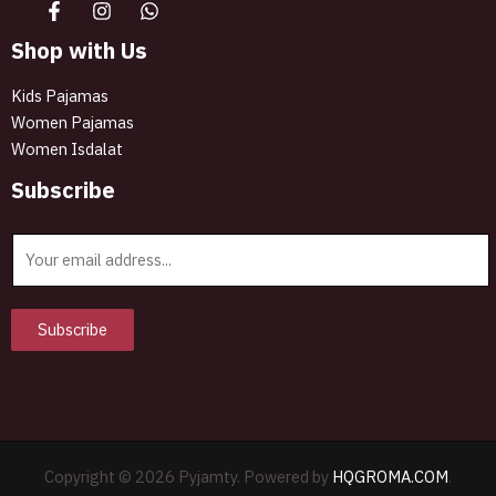
Shop with Us
Kids Pajamas
Women Pajamas
Women Isdalat
Subscribe
E
m
a
i
Subscribe
l
*
Copyright © 2026 Pyjamty. Powered by
HQGROMA.COM
.