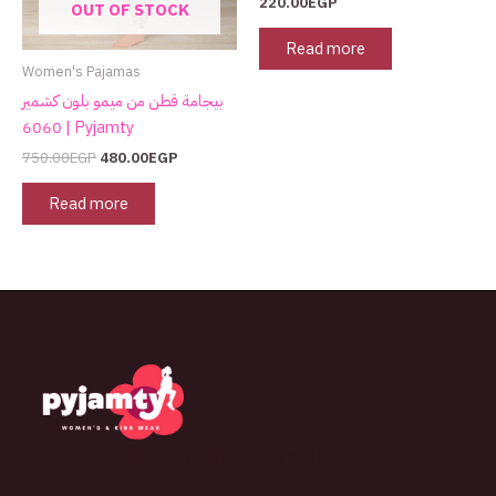
220.00
EGP
OUT OF STOCK
Read more
Women's Pajamas
بيجامة قطن من ميمو بلون كشمير
6060 | Pyjamty
750.00
EGP
480.00
EGP
Read more
The best look anytime, anywhere.