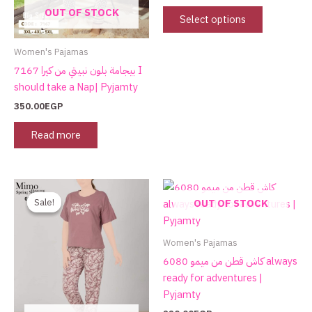
OUT OF STOCK
be
Select options
chosen
on
Women's Pajamas
the
بيجامة بلون نبيتي من كيرا 7167 I
product
should take a Nap| Pyjamty
page
350.00
EGP
Read more
Original
Current
price
price
Sale!
Sale!
OUT OF STOCK
was:
is:
750.00EGP.
480.00EGP.
Women's Pajamas
كاش قطن من ميمو 6080 always
ready for adventures |
Pyjamty