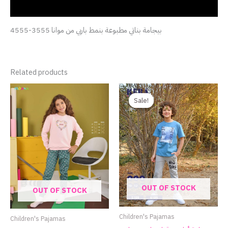
Reviews (0)
بيجامة بناتي مطبوعة بنمط باربي من موانا 3555-4555
Related products
Original
Current
price
price
Sale!
Sale!
was:
is:
600.00EGP.
365.00EGP.
OUT OF STOCK
OUT OF STOCK
Children's Pajamas
Children's Pajamas