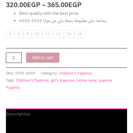
320.00
EGP
–
365.00
EGP
Best quality with the best price
بيجامة بناتي مطبوعة بنمط باربي من موانا 3555-4555
4
6
8
10
12
14
16
18
Add to cart
SKU:
3555-4555
Category:
Children's Pajamas
Tags:
Children's Pajamas
,
girl's pajamas
,
Home wear
,
pajama
,
Pyjamty
Description
Additional information