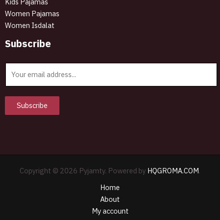
Kids Pajamas
Women Pajamas
Women Isdalat
Subscribe
E
m
a
i
Subscribe
l
*
Copyright © 2026 Pyjamty. Powered by
HQGROMA.COM
.
Home
About
My account